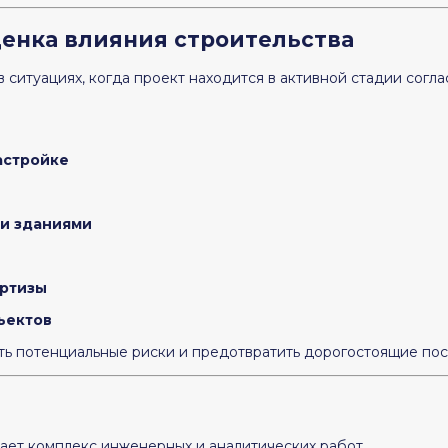
ценка влияния строительства
 ситуациях, когда проект находится в активной стадии согл
астройке
и зданиями
ертизы
ъектов
ть потенциальные риски и предотвратить дорогостоящие пос
ает комплекс инженерных и аналитических работ.