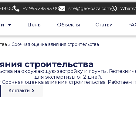
-18:00
+7 995 285 93 00
site@geo-baza.com
Whats
ги
Цены
Объекты
Статьи
FA
тва
»
Срочная оценка влияния строительства
яния строительства
ства на окружающую застройку и грунты. Геотехничес
для экспертизы от 2 дней.
у Срочная оценка влияния строительства. Работаем 
Контакты