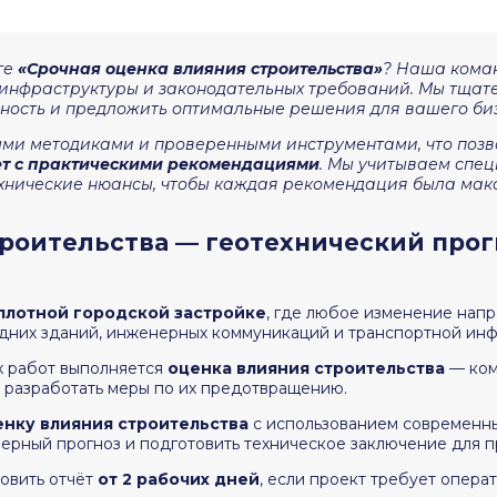
ге
«Срочная оценка влияния строительства»
? Наша кома
 инфраструктуры и законодательных требований. Мы тщат
ность и предложить оптимальные решения для вашего биз
и методиками и проверенными инструментами, что позво
ет с практическими рекомендациями
. Мы учитываем спец
ехнические нюансы, чтобы каждая рекомендация была макс
роительства — геотехнический прог
плотной городской застройке
, где любое изменение нап
дних зданий, инженерных коммуникаций и транспортной инф
х работ выполняется
оценка влияния строительства
— ком
 разработать меры по их предотвращению.
нку влияния строительства
с использованием современн
енерный прогноз и подготовить техническое заключение для 
овить отчёт
от 2 рабочих дней
, если проект требует опера