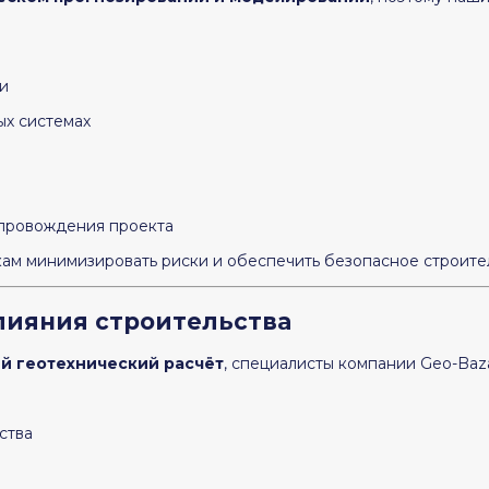
и
ых системах
опровождения проекта
м минимизировать риски и обеспечить безопасное строител
лияния строительства
й геотехнический расчёт
, специалисты компании Geo-Baza
ства