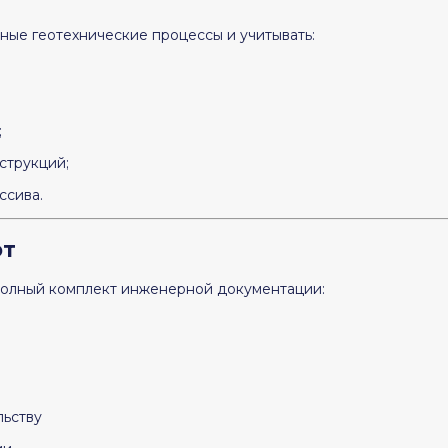
ные геотехнические процессы и учитывать:
;
струкций;
ссива.
от
полный комплект инженерной документации:
льству